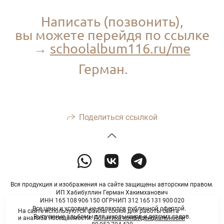
Написать (позвонить),
вы можете перейдя по ссылке
→
schoolalbum116.ru/me
Герман.
Поделиться ссылкой
Вся продукция и изображения на сайте защищены авторским правом.
ИП Хабибуллин Герман Хакимханович
ИНН 165 108 906 150 ОГРНИП 312 165 131 900 020
Все цены и условия не являются публичной офертой.
На сайте используются файлы cookie для работы сайта
Выпускные альбомы для школьников и детских садов.
и анализа посещаемости.
Политика конфиденциальности